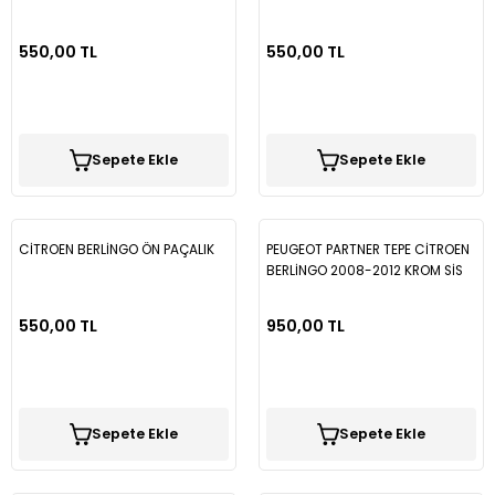
Vectra B
Partner
Trafic
Passat B7
550,00 TL
550,00 TL
Vectra C
Partner Tepee
Passat B8
Rifter
Passat B8,5
Sepete Ekle
Sepete Ekle
Passat CC
Polo
CİTROEN BERLİNGO ÖN PAÇALIK
PEUGEOT PARTNER TEPE CİTROEN
BERLİNGO 2008-2012 KROM SİS
ÇERÇEVESİ KSÇ02
Scirocco
550,00 TL
950,00 TL
T-Cross
T-Roc
Sepete Ekle
Sepete Ekle
Taigo