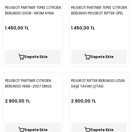
PEUGEOT PARTNER TEPEE CİTROEN
PEUGEOT PARTNER TEPEE CİTROEN
Tiguan
BERLİNGO 2008- KROM AYNA
BERLİNGO PEUGEOT RİFTER OPEL
KAPAĞI KRA013
COMBO 2008- KROM AYNA
KAPAĞI
Touareg
1.450,00 TL
1.450,00 TL
Transporter T4
Sepete Ekle
Sepete Ekle
Transporter T5
Transporter T6
PEUGEOT PARTNER CİTROEN
PEUGEOT RİFTER BERLİNGO UZUN
BERLİNGO 1996-2007 ERKUL
SAŞE TAVAN ÇITASI
Transporter T7
ALİMİNYUM TAVAN ÇITASI
2.900,00 TL
2.900,00 TL
Volt
Sepete Ekle
Sepete Ekle