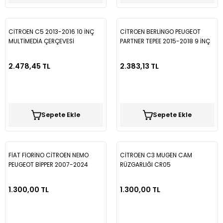
CİTROEN C5 2013-2016 10 İNÇ
CİTROEN BERLİNGO PEUGEOT
MULTİMEDİA ÇERÇEVESİ
PARTNER TEPEE 2015-2018 9 İNÇ
MULTİMEDİA ÇERÇEVESİ
2.478,45 TL
2.383,13 TL
Sepete Ekle
Sepete Ekle
FİAT FİORİNO CİTROEN NEMO
CİTROEN C3 MUGEN CAM
PEUGEOT BİPPER 2007-2024
RÜZGARLIĞI CR05
MUGEN CAM RÜZGARLIĞI 2PARÇA
SPS12
1.300,00 TL
1.300,00 TL