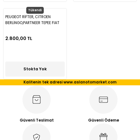
Tükendi
PEUGEOT RİFTER, CİTROEN
BERLİNGO,PARTNEER TEPEE FIAT
DOBLO 2023->PİANO BLACK
SPOİLER 57224
2.800,00 TL
Stokta Yok
Kalitenin tek adresi www.aslanotomarket.com
Güvenli Teslimat
Güvenli Ödeme