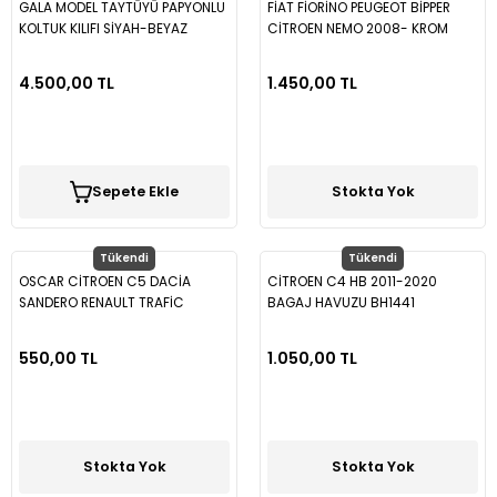
GALA MODEL TAYTÜYÜ PAPYONLU
FİAT FİORİNO PEUGEOT BİPPER
KOLTUK KILIFI SİYAH-BEYAZ
CİTROEN NEMO 2008- KROM
GLA23
AYNA KAPAĞI KRA08
4.500,00 TL
1.450,00 TL
Sepete Ekle
Stokta Yok
Tükendi
Tükendi
OSCAR CİTROEN C5 DACİA
CİTROEN C4 HB 2011-2020
SANDERO RENAULT TRAFİC
BAGAJ HAVUZU BH1441
NİSSAN MİKRA OPEL CORSA C
400 MM ARKA SİLECEK
550,00 TL
1.050,00 TL
Stokta Yok
Stokta Yok