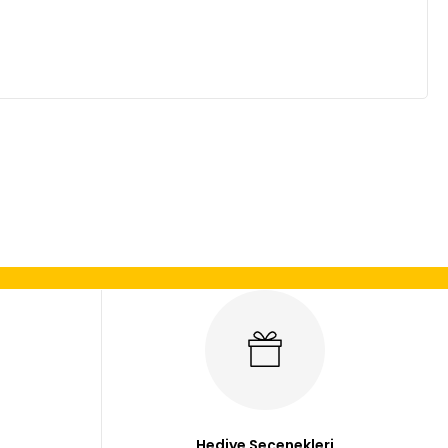
mıza iletebilirsiniz.
Hediye Seçenekleri