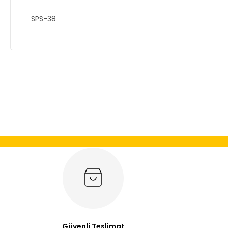
SPS-38
Bu ürünün fiyat bilgisi, resim, ürün açıklamalarında ve diğer
Görüş ve önerileriniz için teşekkür ederiz.
Ürün resmi kalitesiz, bozuk veya görüntülenemiyor.
Ürün açıklamasında eksik bilgiler bulunuyor.
Ürün bilgilerinde hatalar bulunuyor.
Ürün fiyatı diğer sitelerden daha pahalı.
Bu ürüne benzer farklı alternatifler olmalı.
Güvenli Teslimat