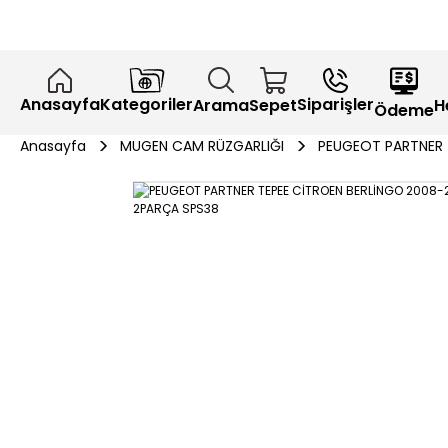
Anasayfa
Kategoriler
Siparişler
H
Arama
Sepet
Ödeme
Anasayfa
MUGEN CAM RÜZGARLIĞI
PEUGEOT PARTNER 