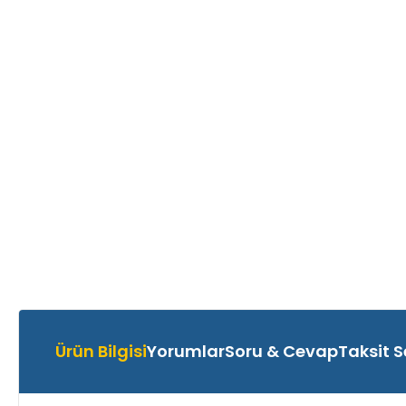
Ürün Bilgisi
Yorumlar
Soru & Cevap
Taksit S