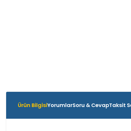
Ürün Bilgisi
Yorumlar
Soru & Cevap
Taksit S