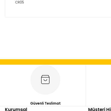
CR05
Bu ürünün fiyat bilgisi, resim, ürün açıklamalarında ve diğer
Görüş ve önerileriniz için teşekkür ederiz.
Ürün resmi kalitesiz, bozuk veya görüntülenemiyor.
Ürün açıklamasında eksik bilgiler bulunuyor.
Ürün bilgilerinde hatalar bulunuyor.
Ürün fiyatı diğer sitelerden daha pahalı.
Bu ürüne benzer farklı alternatifler olmalı.
Güvenli Teslimat
Kurumsal
Müşteri H