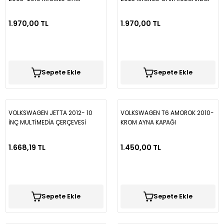
RÜZGARLIĞI PLUS1026003
Vectra B
Partner
Trafic
Passat B7
1.970,00 TL
1.970,00 TL
Vectra C
Partner Tepee
Passat B8
Rifter
Passat B8,5
Sepete Ekle
Sepete Ekle
Passat CC
Polo
VOLKSWAGEN JETTA 2012- 10
VOLKSWAGEN T6 AMOROK 2010-
İNÇ MULTİMEDİA ÇERÇEVESİ
KROM AYNA KAPAĞI
Scirocco
1.668,19 TL
1.450,00 TL
T-Cross
T-Roc
Sepete Ekle
Sepete Ekle
Taigo