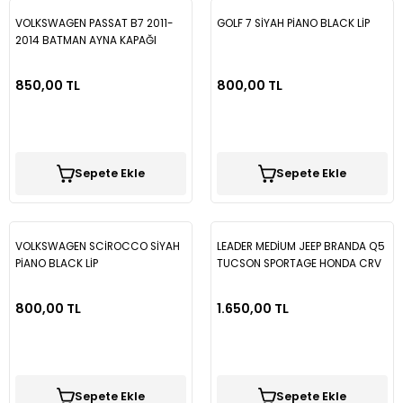
VOLKSWAGEN PASSAT B7 2011-
GOLF 7 SİYAH PİANO BLACK LİP
Tiguan
2014 BATMAN AYNA KAPAĞI
BTM014
Touareg
850,00 TL
800,00 TL
Transporter T4
Sepete Ekle
Sepete Ekle
Transporter T5
Transporter T6
VOLKSWAGEN SCİROCCO SİYAH
LEADER MEDİUM JEEP BRANDA Q5
PİANO BLACK LİP
TUCSON SPORTAGE HONDA CRV
Transporter T7
TİGUAN
800,00 TL
1.650,00 TL
Volt
Sepete Ekle
Sepete Ekle