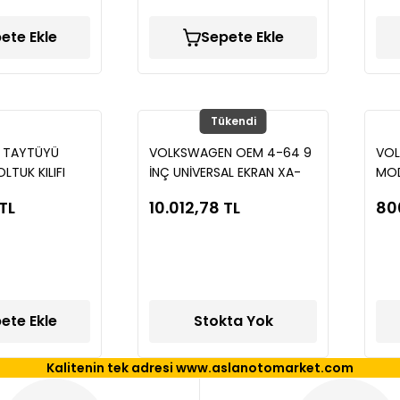
ete Ekle
Sepete Ekle
Tükendi
 TAYTÜYÜ
VOLKSWAGEN OEM 4-64 9
VOL
LTUK KILIFI
İNÇ UNİVERSAL EKRAN XA-
MOD
 GLA23
299T ORJİNAL EKRAN
TL
10.012,78 TL
80
ete Ekle
Stokta Yok
Kalitenin tek adresi www.aslanotomarket.com