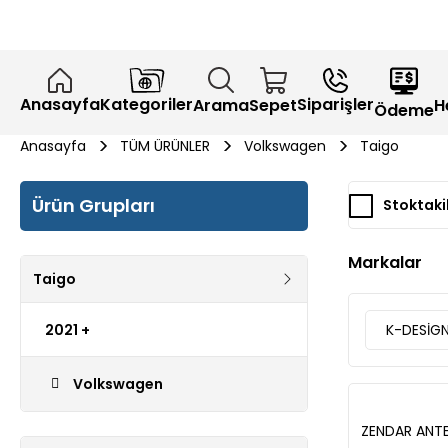
Anasayfa
Kategoriler
Siparişler
H
Arama
Sepet
Ödeme
Anasayfa
TÜM ÜRÜNLER
Volkswagen
Taigo
Ürün Grupları
Stoktaki
Markalar
Taigo
2021 +
K-DESİG
Volkswagen
ZENDAR ANT