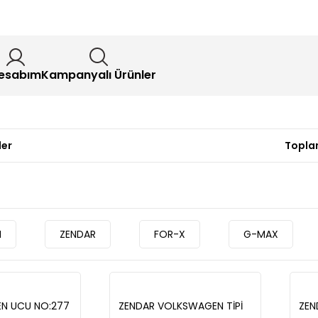
esabım
Kampanyalı Ürünler
ler
Toplam
N
ZENDAR
FOR-X
G-MAX
EN UCU NO:277
ZENDAR VOLKSWAGEN TİPİ
ZEN