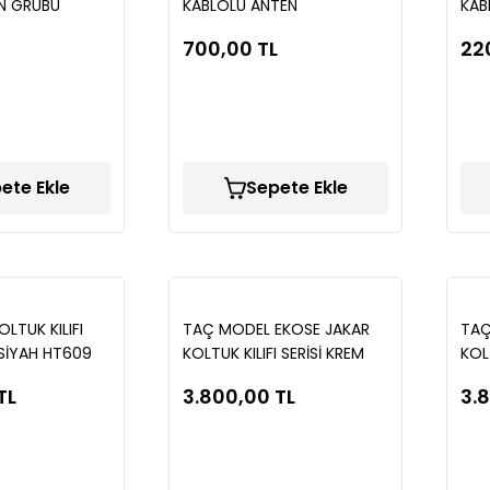
N GRUBU
KABLOLU ANTEN
KAB
700,00 TL
22
ete Ekle
Sepete Ekle
OLTUK KILIFI
TAÇ MODEL EKOSE JAKAR
TAÇ
-SİYAH HT609
KOLTUK KILIFI SERİSİ KREM
KOL
TAC92
TA
TL
3.800,00 TL
3.