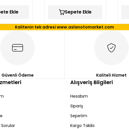
ete Ekle
Sepete Ekle
Kalitenin tek adresi www.aslanotomarket.com
Güvenli Ödeme
Kaliteli Hizmet
izmetleri
Alışveriş Bilgileri
ım
Hesabım
Sipariş
de
Sepetim
 Sorular
Kargo Takibi