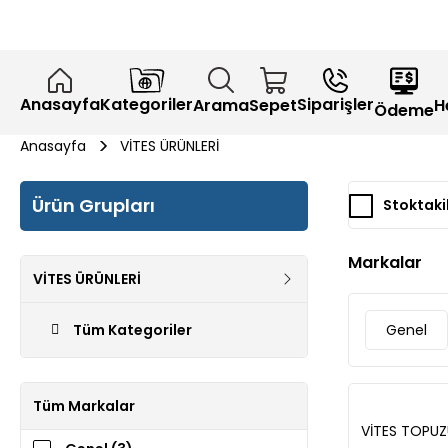
Anasayfa
Kategoriler
Siparişler
H
Arama
Sepet
Ödeme
Anasayfa
VİTES ÜRÜNLERİ
Ürün Grupları
Stoktaki
Markalar
VİTES ÜRÜNLERİ
Tüm Kategoriler
Genel
Tüm Markalar
VİTES TOPUZ