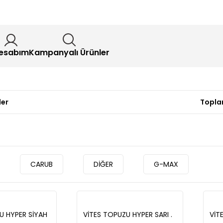
esabım
Kampanyalı Ürünler
ler
Topla
CARUB
DİĞER
G-MAX
U HYPER SİYAH
VİTES TOPUZU HYPER SARI .
VİTE