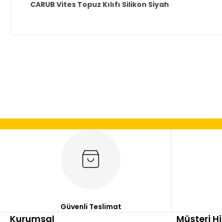
CARUB Vites Topuz Kılıfı Silikon Siyah
Bu ürünün fiyat bilgisi, resim, ürün açıklamalarında ve diğer
Görüş ve önerileriniz için teşekkür ederiz.
Ürün resmi kalitesiz, bozuk veya görüntülenemiyor.
Ürün açıklamasında eksik bilgiler bulunuyor.
Ürün bilgilerinde hatalar bulunuyor.
Ürün fiyatı diğer sitelerden daha pahalı.
Bu ürüne benzer farklı alternatifler olmalı.
Güvenli Teslimat
Kurumsal
Müşteri H