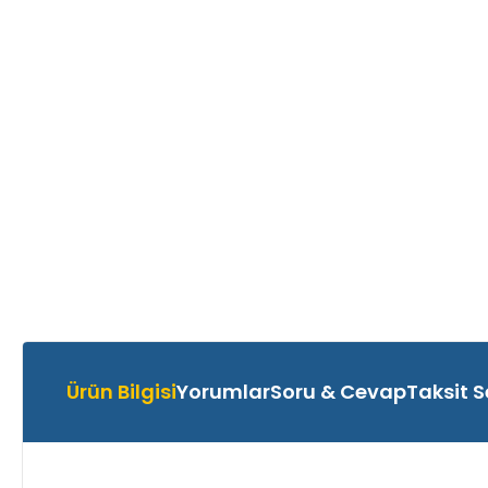
Ürün Bilgisi
Yorumlar
Soru & Cevap
Taksit S