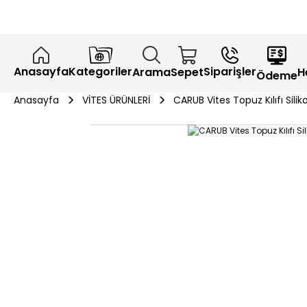
Anasayfa
Kategoriler
Siparişler
H
Arama
Sepet
Ödeme
Anasayfa
VİTES ÜRÜNLERİ
CARUB Vites Topuz Kılıfı Silik