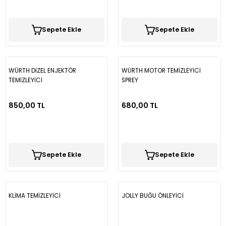
Tiguan
Sepete Ekle
Sepete Ekle
Touareg
WÜRTH DİZEL ENJEKTÖR
WÜRTH MOTOR TEMİZLEYİCİ
Transporter T4
TEMİZLEYİCİ
SPREY
Transporter T5
850,00 TL
680,00 TL
Transporter T6
Transporter T7
Sepete Ekle
Sepete Ekle
Volt
KLİMA TEMİZLEYİCİ
JOLLY BUĞU ÖNLEYİCİ