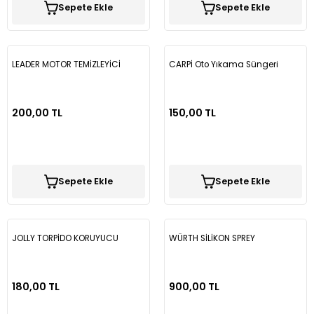
Sepete Ekle
Sepete Ekle
Vectra B
Partner
Trafic
Passat B7
Vectra C
Partner Tepee
Passat B8
LEADER MOTOR TEMİZLEYİCİ
CARPİ Oto Yıkama Süngeri
Rifter
Passat B8,5
200,00 TL
150,00 TL
Passat CC
Polo
Sepete Ekle
Sepete Ekle
Scirocco
T-Cross
JOLLY TORPİDO KORUYUCU
WÜRTH SİLİKON SPREY
T-Roc
180,00 TL
900,00 TL
Taigo