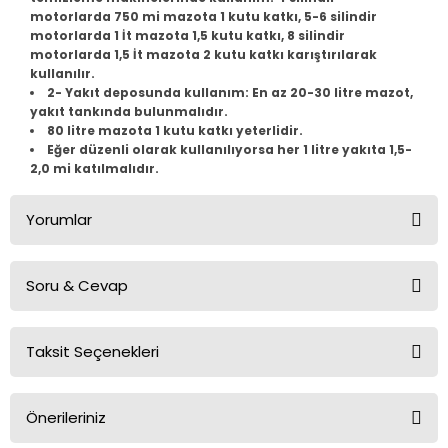
motorlarda 750 mi mazota 1 kutu katkı, 5-6 silindir
motorlarda 1 İt mazota 1,5 kutu katkı, 8 silindir
Tiguan
motorlarda 1,5 İt mazota 2 kutu katkı karıştırılarak
kullanılır.
Touareg
2- Yakıt deposunda kullanım: En az 20-30 litre mazot,
yakıt tankında bulunmalıdır.
80 litre mazota 1 kutu katkı yeterlidir.
Transporter T4
Eğer düzenli olarak kullanılıyorsa her 1 litre yakıta 1,5-
2,0 mi katılmalıdır.
Transporter T5
Yorumlar
Transporter T6
Soru & Cevap
Transporter T7
Bu ürüne ilk yorumu siz yapın!
Taksit Seçenekleri
Volt
Yorum Yaz
Ürün hakkında henüz soru sorulmamış.
Önerileriniz
Soru Sor