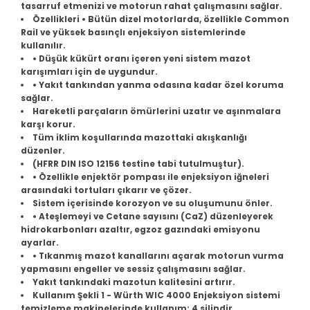
tasarruf etmenizi ve motorun rahat çalışmasını sağlar.
Vectra B
Partner
Trafic
Passat B7
Özellikleri • Bütün dizel motorlarda, özellikle Common
Rail ve yüksek basınçlı enjeksiyon sistemlerinde
kullanılır.
Vectra C
Partner Tepee
Passat B8
• Düşük kükürt oranı içeren yeni sistem mazot
karışımları için de uygundur.
Rifter
Passat B8,5
• Yakıt tankından yanma odasına kadar özel koruma
sağlar.
Hareketli parçaların ömürlerini uzatır ve aşınmalara
Passat CC
karşı korur.
Tüm iklim koşullarında mazottaki akışkanlığı
düzenler.
Polo
(HFRR DIN ISO 12156 testine tabi tutulmuştur).
• Özellikle enjektör pompası ile enjeksiyon iğneleri
arasındaki tortuları çıkarır ve çözer.
Scirocco
Sistem içerisinde korozyon ve su oluşumunu önler.
• Ateşlemeyi ve Cetane sayısını (CaZ) düzenleyerek
T-Cross
hidrokarbonları azaltır, egzoz gazındaki emisyonu
ayarlar.
• Tıkanmış mazot kanallarını açarak motorun vurma
T-Roc
yapmasını engeller ve sessiz çalışmasını sağlar.
Yakıt tankındaki mazotun kalitesini artırır.
Kullanım Şekli 1 - Würth WIC 4000 Enjeksiyon sistemi
Taigo
temizleme makinelerinde kullanım: 4 silindir