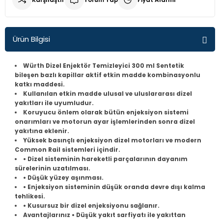
Q3
Fiorino
Fusion
Crv
H100
E Class W211
Corsa D
307
Laguna 2
Golf 6
İX35
Ürün Bilgisi
Q5
Fullback
Kuga
Jazz
İ10
E Class W212
Corsa E
308
Master
Golf 7
Tucson
Würth Dizel Enjektör Temizleyici 300 ml Sentetik
bileşen bazlı kapillar aktif etkin madde kombinasyonlu
Q7
Linea
Mondeo
İ20
E Class W213
Corsa F
406
Megane 2 - 2,5
Golf 7,5
katkı maddesi.
Kullanılan etkin madde ulusal ve uluslararası dizel
R8
Marea
Transit
İ30
E200
Crossland X
407
Megane 3
Golf 8
yakıtları ile uyumludur.
Koruyucu önlem olarak bütün enjeksiyon sistemi
onarımları ve motorun ayar işlemlerinden sonra dizel
Palio
İX35
GLA
İnsignia
408
Megane 4
Jetta
yakıtına eklenir.
Yüksek basınçlı enjeksiyon dizel motorları ve modern
Common Rail sistemleri içindir.
Punto
Kona
GLC
Mokka
5008
Reno 9-11
Magotan
• Dizel sisteminin hareketli parçalarının dayanım
sürelerinin uzatılması.
Tempra Tipo
Tucson
Sprinter
Movano
Bipper
Reno12
Passat B5
• Düşük yüzey aşınması.
• Enjeksiyon sisteminin düşük oranda devre dışı kalma
tehlikesi.
Uno
Vito
Vectra A
Boxer
Symbol
Passat B6
• Kusursuz bir dizel enjeksiyonu sağlanır.
Avantajlarınız • Düşük yakıt sarfiyatı ile yakıttan