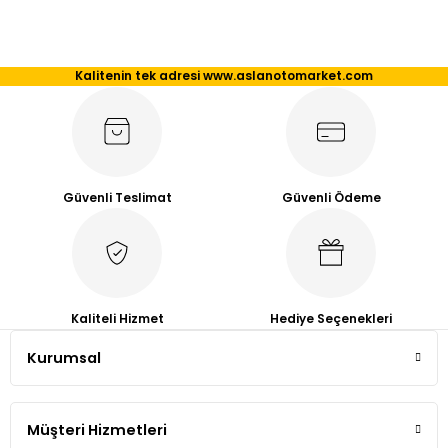
Bu ürünün fiyat bilgisi, resim, ürün açıklamalarında ve diğer
konularda yetersiz gördüğünüz noktaları öneri formunu
kullanarak tarafımıza iletebilirsiniz.
Kalitenin tek adresi www.aslanotomarket.com
Görüş ve önerileriniz için teşekkür ederiz.
Ürün resmi kalitesiz, bozuk veya görüntülenemiyor.
Ürün açıklamasında eksik bilgiler bulunuyor.
Ürün bilgilerinde hatalar bulunuyor.
Güvenli Teslimat
Güvenli Ödeme
Ürün fiyatı diğer sitelerden daha pahalı.
Bu ürüne benzer farklı alternatifler olmalı.
Kaliteli Hizmet
Hediye Seçenekleri
Kurumsal
Gönder
Müşteri Hizmetleri