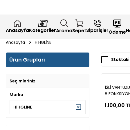
Anasayfa
Kategoriler
Siparişler
H
Arama
Sepet
Ödeme
Anasayfa
HİHGLİNE
Ürün Grupları
Stoktaki
Seçimleriniz
12Lİ VANTUZ
8 FONKSİYON
Marka
BEYAZ
1.100,00 T
HİHGLİNE