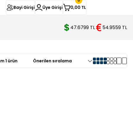
0
Bayi Girişi
Üye Girişi
0,00 TL
47.6799 TL
54.9559 TL
m 1 ürün