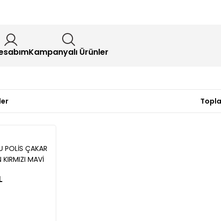
esabım
Kampanyalı Ürünler
ler
Topla
LU POLİS ÇAKAR
 KIRMIZI MAVİ
L