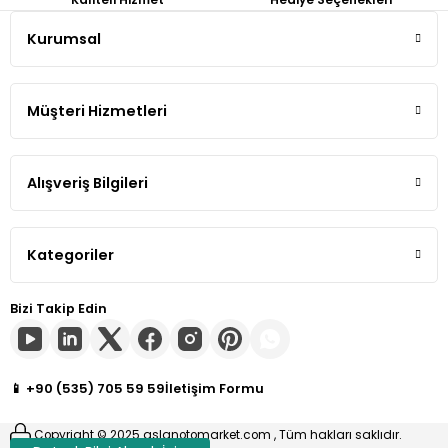
Kaliteli Hizmet
Hediye Seçenekleri
Tiguan
Kurumsal
Touareg
Müşteri Hizmetleri
Transporter T4
Alışveriş Bilgileri
Transporter T5
Transporter T6
Kategoriler
Transporter T7
Bizi Takip Edin
Volt
📱 +90 (535) 705 59 59
İletişim Formu
Copyright © 2025 aslanotomarket.com , Tüm hakları saklıdır.