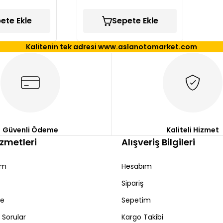
ete Ekle
Sepete Ekle
Kalitenin tek adresi www.aslanotomarket.com
Güvenli Ödeme
Kaliteli Hizmet
izmetleri
Alışveriş Bilgileri
ım
Hesabım
Sipariş
de
Sepetim
 Sorular
Kargo Takibi