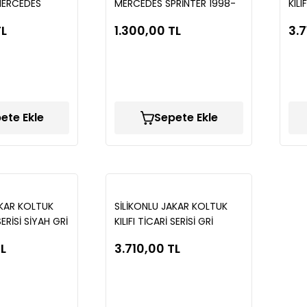
MERCEDES
MERCEDES SPRİNTER 1998-
KILI
06-2024
2005 MUGEN CAM
MAV
TL
1.300,00 TL
3.7
RÜZGARLIĞI
RÜZGARLIĞI SPS45
42
ete Ekle
Sepete Ekle
AKAR KOLTUK
SİLİKONLU JAKAR KOLTUK
SERİSİ SİYAH GRİ
KILIFI TİCARİ SERİSİ GRİ
KILÇILLI LP680
TL
3.710,00 TL