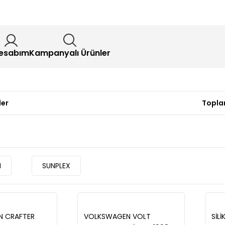
esabım
Kampanyalı Ürünler
ler
Topla
N
SUNPLEX
 CRAFTER
VOLKSWAGEN VOLT
SİL