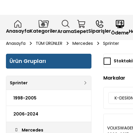
Anasayfa
Kategoriler
Siparişler
H
Arama
Sepet
Ödeme
Anasayfa
TÜM ÜRÜNLER
Mercedes
Sprinter
Ürün Grupları
Stoktaki
Markalar
Sprinter
1998-2005
K-DESİG
2006-2024
VOLKSWAGEN
Mercedes