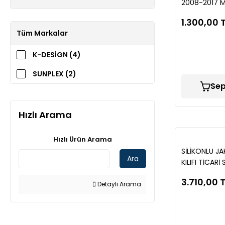
2008-2017 
SPRİNTER 20
1.300,00 
MUGEN CAM 
Tüm Markalar
2PARÇA SPS
K-DESİGN (4)
SUNPLEX (2)
Sep
Hızlı Arama
Hızlı Ürün Arama
SİLİKONLU J
Ara
KILIFI TİCARİ 
DESEN LP675
3.710,00 
Detaylı Arama