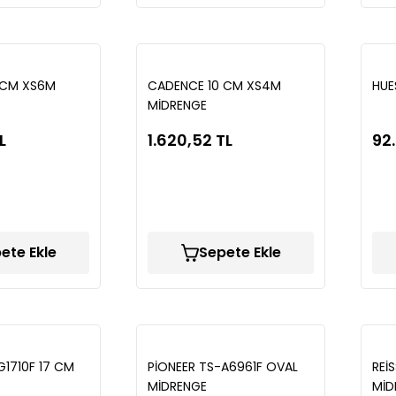
 CM XS6M
CADENCE 10 CM XS4M
HUE
MİDRENGE
L
1.620,52 TL
92.
ete Ekle
Sepete Ekle
G1710F 17 CM
PİONEER TS-A6961F OVAL
REİ
MİDRENGE
MİD