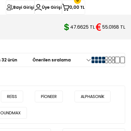
0
Bayi Girişi
Üye Girişi
0,00 TL
47.6625 TL
55.0168 TL
 32 ürün
REİSS
PİONEER
ALPHASONİK
SOUNDMAX