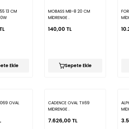
55 13 CM
MOBASS MB-8 20 CM
FOR
50W
MİDRENGE .
MİD
TL
140,00 TL
10.
ete Ekle
Sepete Ekle
069 OVAL
CADENCE OVAL TX69
ALP
MİDRENGE .
MİD
L
7.626,00 TL
3.