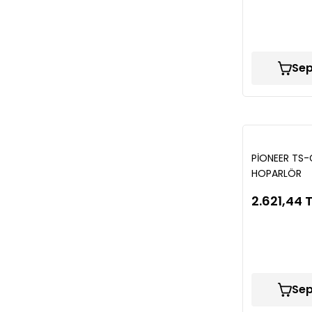
Sep
PİONEER TS-
HOPARLÖR
2.621,44 
Sep