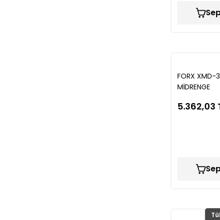
Sep
FORX XMD-3
MİDRENGE
5.362,03 
Sep
Tü