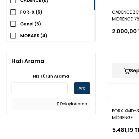
CADENCE (6)
FOR-X (6)
CADENCE ZC
MİDRENGE 7
Genel (5)
2.000,00 
MOBASS (4)
REİSS (3)
PİONEER (2)
Hızlı Arama
Sep
ALPHASONİK (1)
Hızlı Ürün Arama
ALPHİNE (1)
Ara
DHS (1)
Detaylı Arama
HUES (1)
FORX XMD-3
MİDRENGE
K-DESİGN (1)
5.481,19 T
SOUNDMAX (1)