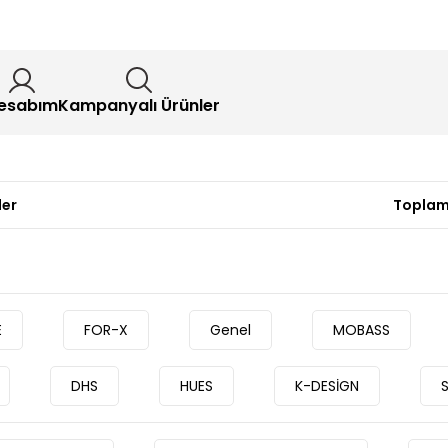
esabım
Kampanyalı Ürünler
ler
Toplam
E
FOR-X
Genel
MOBASS
DHS
HUES
K-DESİGN