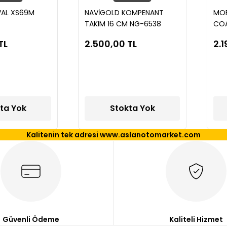
AL XS69M
NAVİGOLD KOMPENANT
MOB
TAKIM 16 CM NG-6538
COA
TL
2.500,00 TL
2.1
ta Yok
Stokta Yok
Kalitenin tek adresi www.aslanotomarket.com
Güvenli Ödeme
Kaliteli Hizmet