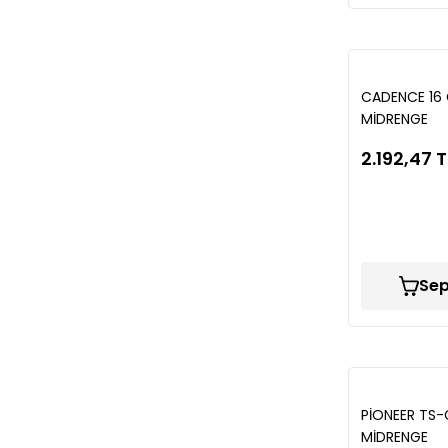
CADENCE 16
MİDRENGE
2.192,47 T
Sep
PİONEER TS-
MİDRENGE