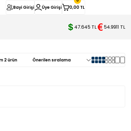
0
Bayi Girişi
Üye Girişi
0,00 TL
47.645 TL
54.9911 TL
m 2 ürün