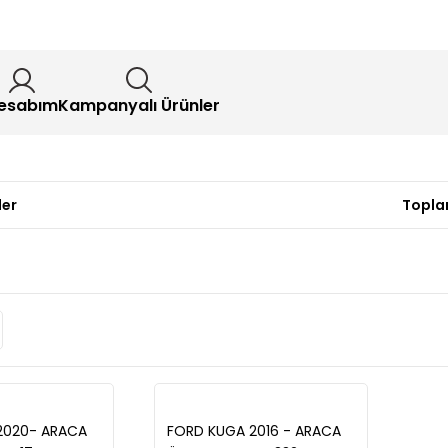
esabım
Kampanyalı Ürünler
ler
Topla
2020- ARACA
FORD KUGA 2016 - ARACA