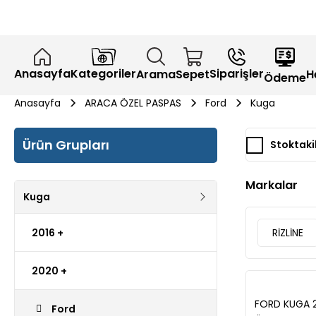
Anasayfa
Kategoriler
Siparişler
H
Arama
Sepet
Ödeme
Anasayfa
ARACA ÖZEL PASPAS
Ford
Kuga
Ürün Grupları
Stoktaki
Markalar
Kuga
2016 +
RİZLİNE
2020 +
FORD KUGA 
Ford