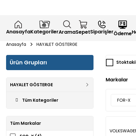
Anasayfa
Kategoriler
Siparişler
H
Arama
Sepet
Ödeme
Anasayfa
HAYALET GÖSTERGE
Ürün Grupları
Stoktaki
Markalar
HAYALET GÖSTERGE
Tüm Kategoriler
FOR-X
Tüm Markalar
VOLKSWAGEN