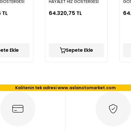
 GÖSTERGESİ
HAYALET HIZ GÖSTERGESİ
GÖS
 TL
64.320,75 TL
64
ete Ekle
Sepete Ekle
Kalitenin tek adresi www.aslanotomarket.com