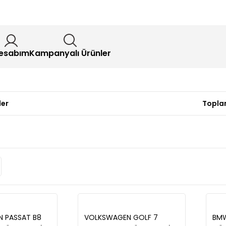
esabım
Kampanyalı Ürünler
ler
Topla
 PASSAT B8
VOLKSWAGEN GOLF 7
BMW