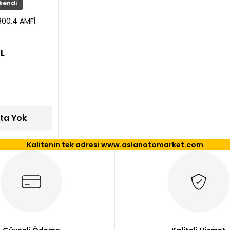
kendi
00.4 AMFİ
TL
ta Yok
Kalitenin tek adresi www.aslanotomarket.com