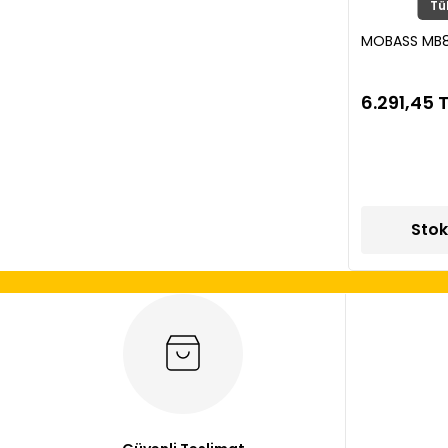
Tü
MOBASS MB8
6.291,45 
Stok