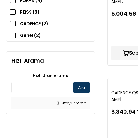
FOR-X (4)
AMFİ .
REİSS (3)
5.004,56 
CADENCE (2)
Genel (2)
MOBASS (1)
Sep
SOUNDMAX (1)
Hızlı Arama
Hızlı Ürün Arama
Ara
CADENCE QS.
AMFİ
Detaylı Arama
8.340,94 