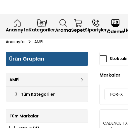
Anasayfa
Kategoriler
Siparişler
H
Arama
Sepet
Ödeme
Anasayfa
AMFİ
Ürün Grupları
Stoktaki
Markalar
AMFİ
Tüm Kategoriler
FOR-X
Tüm Markalar
CADENCE TX