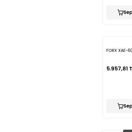
Sep
FORX XAE-6
5.957,81 
Sep