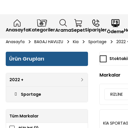
Anasayfa
Kategoriler
Siparişler
H
Arama
Sepet
Ödeme
Anasayfa
BAGAJ HAVUZU
Kia
Sportage
2022 
Ürün Grupları
Stoktaki
Markalar
2022 +
Sportage
RİZLİNE
Tüm Markalar
KİA SPORTAG