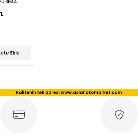
ZU BH44
TL
ete Ekle
Kalitenin tek adresi www.aslanotomarket.com