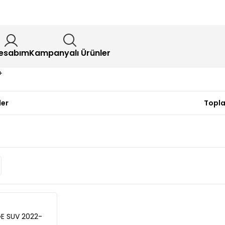
esabım
Kampanyalı Ürünler
+
ler
Topla
E SUV 2022-