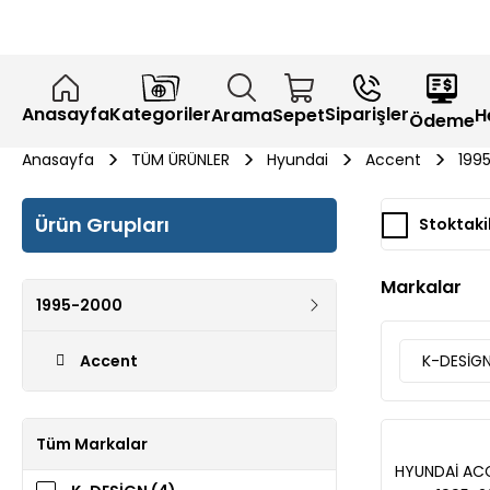
Anasayfa
Kategoriler
Siparişler
H
Arama
Sepet
Ödeme
Anasayfa
TÜM ÜRÜNLER
Hyundai
Accent
199
Ürün Grupları
Stoktaki
Markalar
1995-2000
Accent
K-DESİG
Tüm Markalar
HYUNDAİ AC