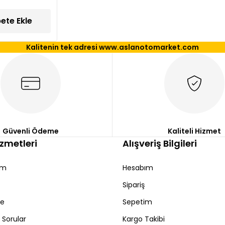
ete Ekle
Kalitenin tek adresi www.aslanotomarket.com
Güvenli Ödeme
Kaliteli Hizmet
izmetleri
Alışveriş Bilgileri
ım
Hesabım
Sipariş
de
Sepetim
 Sorular
Kargo Takibi