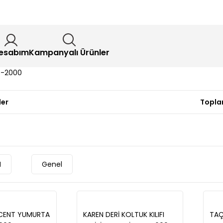
esabım
Kampanyalı Ürünler
5-2000
ler
Topla
N
Genel
CENT YUMURTA
KAREN DERİ KOLTUK KILIFI
TAÇ