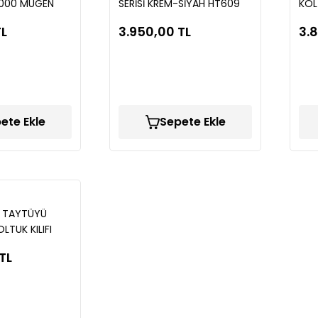
2000 MUGEN
SERİSİ KREM-SİYAH HT609
KOLT
LIĞI
TA
TL
3.950,00 TL
3.
ete Ekle
Sepete Ekle
 TAYTÜYÜ
LTUK KILIFI
 GLA23
TL