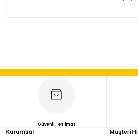
Bu ürünün fiyat bilgisi, resim, ürün açıklamalarında ve diğer
Görüş ve önerileriniz için teşekkür ederiz.
Ürün resmi kalitesiz, bozuk veya görüntülenemiyor.
Ürün açıklamasında eksik bilgiler bulunuyor.
Ürün bilgilerinde hatalar bulunuyor.
Ürün fiyatı diğer sitelerden daha pahalı.
Bu ürüne benzer farklı alternatifler olmalı.
Güvenli Teslimat
Kurumsal
Müşteri H