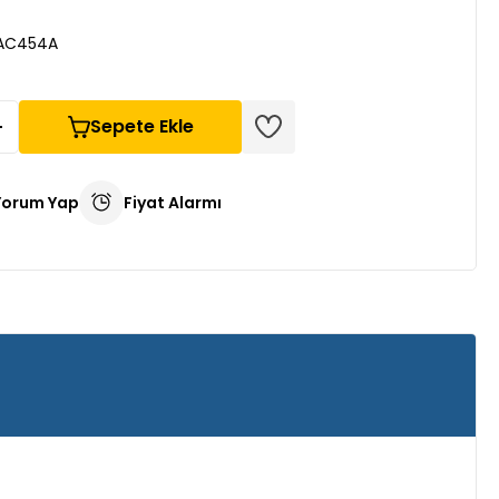
AC454A
Sepete Ekle
Yorum Yap
Fiyat Alarmı