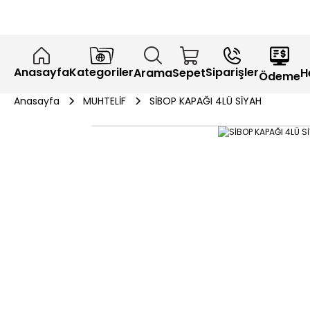
Anasayfa
Kategoriler
Siparişler
H
Arama
Sepet
Ödeme
Anasayfa
MUHTELİF
SİBOP KAPAĞI 4LÜ SİYAH