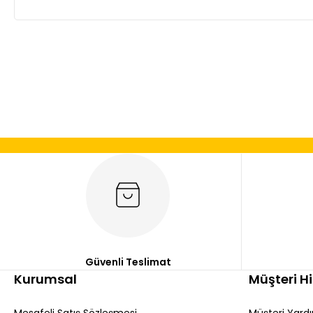
Bu ürünün fiyat bilgisi, resim, ürün açıklamalarında ve diğer
Görüş ve önerileriniz için teşekkür ederiz.
Ürün resmi kalitesiz, bozuk veya görüntülenemiyor.
Ürün açıklamasında eksik bilgiler bulunuyor.
Ürün bilgilerinde hatalar bulunuyor.
Ürün fiyatı diğer sitelerden daha pahalı.
Bu ürüne benzer farklı alternatifler olmalı.
Güvenli Teslimat
Kurumsal
Müşteri H