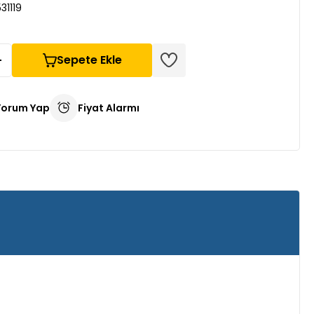
31119
Sepete Ekle
Yorum Yap
Fiyat Alarmı