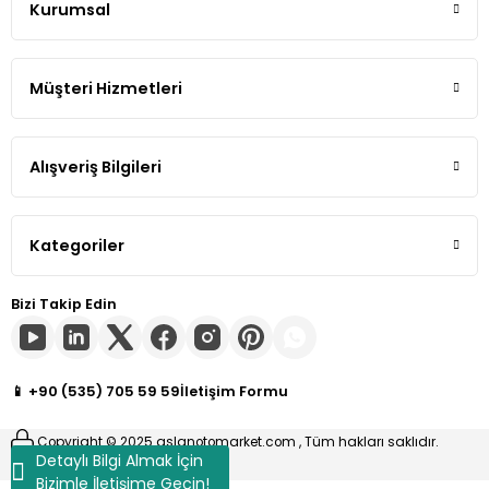
Kurumsal
Gönder
Tiguan
Müşteri Hizmetleri
Touareg
Transporter T4
Alışveriş Bilgileri
Transporter T5
Kategoriler
Transporter T6
Bizi Takip Edin
Transporter T7
Volt
📱 +90 (535) 705 59 59
İletişim Formu
Copyright © 2025 aslanotomarket.com , Tüm hakları saklıdır.
Detaylı Bilgi Almak İçin
Bizimle İletişime Geçin!