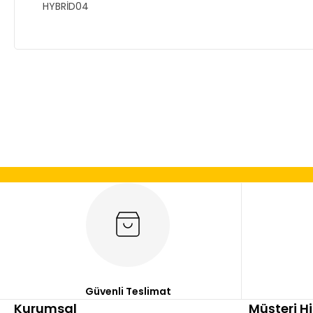
HYBRİD04
Bu ürünün fiyat bilgisi, resim, ürün açıklamalarında ve diğer
Görüş ve önerileriniz için teşekkür ederiz.
Ürün resmi kalitesiz, bozuk veya görüntülenemiyor.
Ürün açıklamasında eksik bilgiler bulunuyor.
Ürün bilgilerinde hatalar bulunuyor.
Ürün fiyatı diğer sitelerden daha pahalı.
Bu ürüne benzer farklı alternatifler olmalı.
Güvenli Teslimat
Kurumsal
Müşteri H