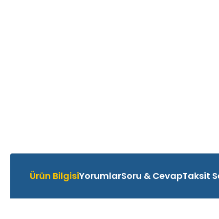
Ürün Bilgisi
Yorumlar
Soru & Cevap
Taksit S