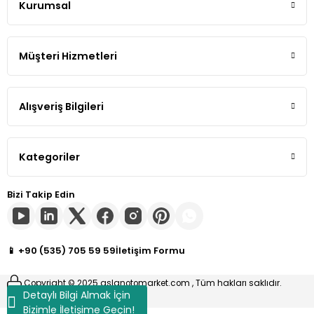
Kurumsal
Gönder
Tiguan
Müşteri Hizmetleri
Touareg
Transporter T4
Alışveriş Bilgileri
Transporter T5
Kategoriler
Transporter T6
Bizi Takip Edin
Transporter T7
Volt
📱 +90 (535) 705 59 59
İletişim Formu
Copyright © 2025 aslanotomarket.com , Tüm hakları saklıdır.
Detaylı Bilgi Almak İçin
Bizimle İletişime Geçin!