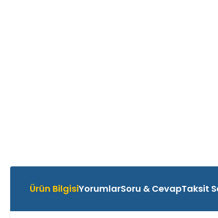
Ürün Bilgisi
Yorumlar
Soru & Cevap
Taksit S