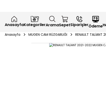
Anasayfa
Kategoriler
Siparişler
H
Arama
Sepet
Ödeme
Anasayfa
MUGEN CAM RÜZGARLIĞI
RENAULT TALİANT 2