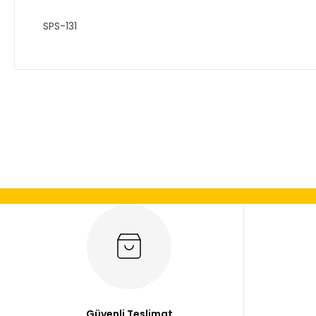
SPS-131
Bu ürünün fiyat bilgisi, resim, ürün açıklamalarında ve diğer
Görüş ve önerileriniz için teşekkür ederiz.
Ürün resmi kalitesiz, bozuk veya görüntülenemiyor.
Ürün açıklamasında eksik bilgiler bulunuyor.
Ürün bilgilerinde hatalar bulunuyor.
Ürün fiyatı diğer sitelerden daha pahalı.
Bu ürüne benzer farklı alternatifler olmalı.
Güvenli Teslimat