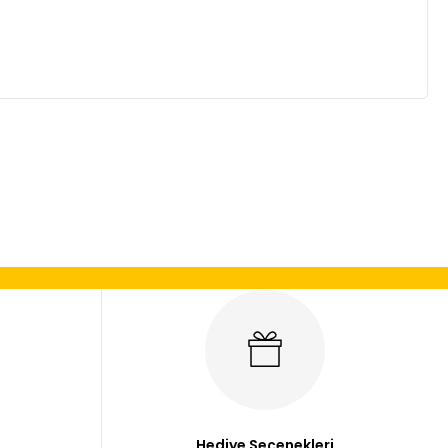
mıza iletebilirsiniz.
Hediye Seçenekleri