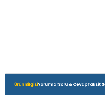
Ürün Bilgisi
Yorumlar
Soru & Cevap
Taksit S