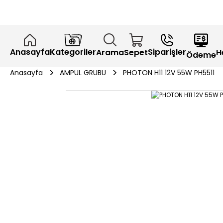
Anasayfa
Kategoriler
Siparişler
H
Arama
Sepet
Ödeme
Anasayfa
AMPUL GRUBU
PHOTON H11 12V 55W PH5511