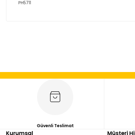
PH5711
Bu ürünün fiyat bilgisi, resim, ürün açıklamalarında ve diğer
Görüş ve önerileriniz için teşekkür ederiz.
Ürün resmi kalitesiz, bozuk veya görüntülenemiyor.
Ürün açıklamasında eksik bilgiler bulunuyor.
Ürün bilgilerinde hatalar bulunuyor.
Ürün fiyatı diğer sitelerden daha pahalı.
Bu ürüne benzer farklı alternatifler olmalı.
Güvenli Teslimat
Kurumsal
Müşteri H