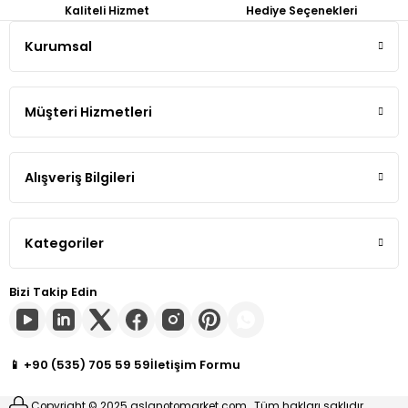
Kaliteli Hizmet
Hediye Seçenekleri
Tiguan
Kurumsal
Gönder
Touareg
Müşteri Hizmetleri
Transporter T4
Alışveriş Bilgileri
Transporter T5
Transporter T6
Kategoriler
Transporter T7
Bizi Takip Edin
Volt
📱 +90 (535) 705 59 59
İletişim Formu
Copyright © 2025 aslanotomarket.com , Tüm hakları saklıdır.