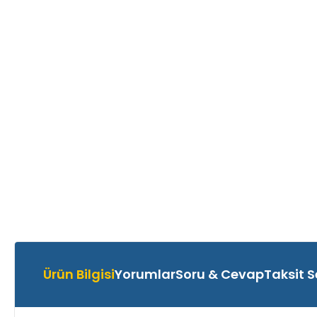
Ürün Bilgisi
Yorumlar
Soru & Cevap
Taksit S