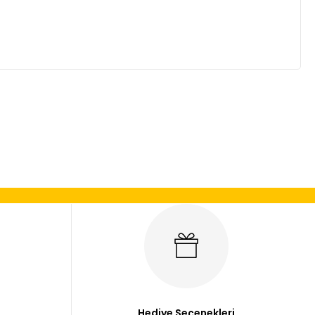
mıza iletebilirsiniz.
Hediye Seçenekleri