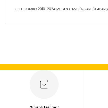
OPEL COMBO 2019-2024 MUGEN CAM RÜZGARLIĞI 4PARÇ
Bu ürünün fiyat bilgisi, resim, ürün açıklamalarında ve diğer
Görüş ve önerileriniz için teşekkür ederiz.
Ürün resmi kalitesiz, bozuk veya görüntülenemiyor.
Ürün açıklamasında eksik bilgiler bulunuyor.
Ürün bilgilerinde hatalar bulunuyor.
Ürün fiyatı diğer sitelerden daha pahalı.
Bu ürüne benzer farklı alternatifler olmalı.
Güvenli Teslimat