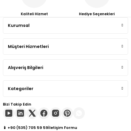
Tiguan
Kaliteli Hizmet
Hediye Seçenekleri
Kurumsal
Touareg
Gönder
Transporter T4
Müşteri Hizmetleri
Transporter T5
Alışveriş Bilgileri
Transporter T6
Transporter T7
Kategoriler
Volt
Bizi Takip Edin
📱 +90 (535) 705 59 59
İletişim Formu