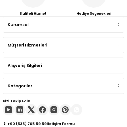
Tiguan
Kaliteli Hizmet
Hediye Seçenekleri
Kurumsal
Touareg
Gönder
Transporter T4
Müşteri Hizmetleri
Transporter T5
Alışveriş Bilgileri
Transporter T6
Transporter T7
Kategoriler
Volt
Bizi Takip Edin
📱 +90 (535) 705 59 59
İletişim Formu