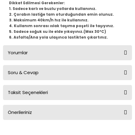
Dikkat Edilmesi Gerekenler:
Vectra B
Partner
Trafic
Passat B7
1. Sadece karlı ve buzlu yollarda kullanınız.
2. Çorabın lastiğe tam oturduğundan emin olunuz.
3. Maksimum 40km/h hız ile kullanınız.
Vectra C
Partner Tepee
Passat B8
4. Kullanım sonrası ıslak taşıma poşeti ile taşıyınız.
5. Sadece soğuk su ile elde yıkayınız.(Max 30*C)
Rifter
Passat B8,5
6. Asfalta/Ana yola ulaşınca lastikten çıkartınız.
Yorumlar
Passat CC
Polo
Soru & Cevap
Bu ürüne ilk yorumu siz yapın!
Scirocco
Taksit Seçenekleri
Yorum Yaz
Ürün hakkında henüz soru sorulmamış.
T-Cross
Önerileriniz
T-Roc
Soru Sor
Bu ürünün fiyat bilgisi, resim, ürün açıklamalarında ve diğer
Taigo
konularda yetersiz gördüğünüz noktaları öneri formunu