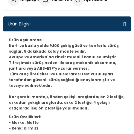
Q3
Fiorino
Fusion
Crv
H100
E Class W211
Corsa D
307
Laguna 2
Golf 6
İX35
Ürün Bilgisi
Q5
Fullback
Kuga
Jazz
İ10
E Class W212
Corsa E
308
Master
Golf 7
Tucson
Ürün Açıklaması:
Karlı ve buzlu yolda %100 çekiş gücü ve konforlu sürüş
Q7
Linea
Mondeo
İ20
E Class W213
Corsa F
406
Megane 2 - 2,5
Golf 7,5
sağlar. 5 dakikada kolay monte edilir.
Avrupa ve Amerika'da zincir muadili kabul edilmiştir.
R8
Marea
Transit
İ30
E200
Crossland X
407
Megane 3
Golf 8
Titreşimsiz sürüş nedeni ile araç mekanik aksamına,
jantlara veya ABS-ESP'ye zarar vermez.
Tüm araç üreticileri ve uluslararası test kuruluşları
Palio
İX35
GLA
İnsignia
408
Megane 4
Jetta
tarafından güvenli sürüş sağladığı onaylanmıştır ve
tavsiye edilmektedir.
Punto
Kona
GLC
Mokka
5008
Reno 9-11
Magotan
Kar çorabı montajı, önden çekişli araçlarda; ön 2 lastiğe,
arkadan çekişli araçlarda; arka 2 lastiğe, 4 çekişli
Tempra Tipo
Tucson
Sprinter
Movano
Bipper
Reno12
Passat B5
araçlarda ise; ön 2 lastiğe yapılmalıdır.
Ürün Özellikleri:
• Marka: Matte
Uno
Vito
Vectra A
Boxer
Symbol
Passat B6
• Renk: Kırmızı