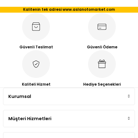
kullanarak tarafımıza iletebilirsiniz.
Kalitenin tek adresi www.aslanotomarket.com
Görüş ve önerileriniz için teşekkür ederiz.
Tiguan
Ürün resmi kalitesiz, bozuk veya görüntülenemiyor.
Touareg
Ürün açıklamasında eksik bilgiler bulunuyor.
Transporter T4
Ürün bilgilerinde hatalar bulunuyor.
Güvenli Teslimat
Güvenli Ödeme
Ürün fiyatı diğer sitelerden daha pahalı.
Transporter T5
Bu ürüne benzer farklı alternatifler olmalı.
Transporter T6
Kaliteli Hizmet
Hediye Seçenekleri
Transporter T7
Kurumsal
Gönder
Volt
Müşteri Hizmetleri