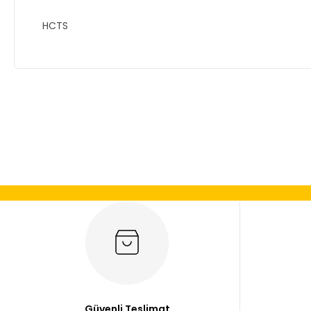
HCTS
Bu ürünün fiyat bilgisi, resim, ürün açıklamalarında ve diğer
Görüş ve önerileriniz için teşekkür ederiz.
Ürün resmi kalitesiz, bozuk veya görüntülenemiyor.
Ürün açıklamasında eksik bilgiler bulunuyor.
Ürün bilgilerinde hatalar bulunuyor.
Ürün fiyatı diğer sitelerden daha pahalı.
Bu ürüne benzer farklı alternatifler olmalı.
Güvenli Teslimat