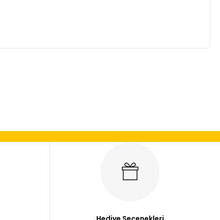
mıza iletebilirsiniz.
Hediye Seçenekleri