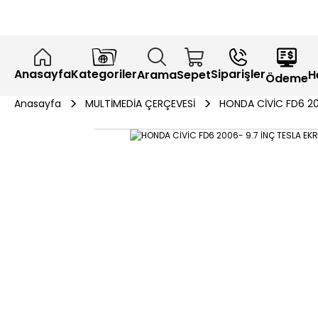
Anasayfa
Kategoriler
Siparişler
H
Arama
Sepet
Ödeme
Anasayfa
MULTİMEDİA ÇERÇEVESİ
HONDA CİVİC FD6 20