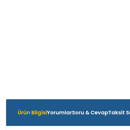
Ürün Bilgisi
Yorumlar
Soru & Cevap
Taksit S