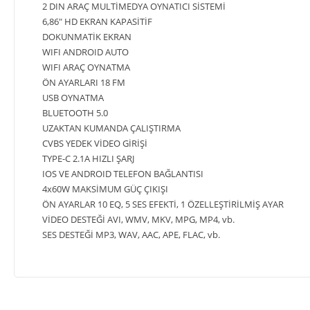
2 DIN ARAÇ MULTİMEDYA OYNATICI SİSTEMİ
6,86" HD EKRAN KAPASİTİF
DOKUNMATİK EKRAN
WIFI ANDROID AUTO
WIFI ARAÇ OYNATMA
ÖN AYARLARI 18 FM
USB OYNATMA
BLUETOOTH 5.0
UZAKTAN KUMANDA ÇALIŞTIRMA
CVBS YEDEK VİDEO GİRİŞİ
TYPE-C 2.1A HIZLI ŞARJ
IOS VE ANDROID TELEFON BAĞLANTISI
4x60W MAKSİMUM GÜÇ ÇIKIŞI
ÖN AYARLAR 10 EQ, 5 SES EFEKTİ, 1 ÖZELLEŞTİRİLMİŞ AYAR
VİDEO DESTEĞİ AVI, WMV, MKV, MPG, MP4, vb.
SES DESTEĞİ MP3, WAV, AAC, APE, FLAC, vb.