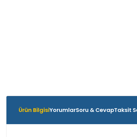
Ürün Bilgisi
Yorumlar
Soru & Cevap
Taksit S