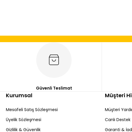
Bu ürünün fiyat bilgisi, resim, ürün açıklamalarında ve diğer
Görüş ve önerileriniz için teşekkür ederiz.
Ürün resmi kalitesiz, bozuk veya görüntülenemiyor.
Ürün açıklamasında eksik bilgiler bulunuyor.
Ürün bilgilerinde hatalar bulunuyor.
Ürün fiyatı diğer sitelerden daha pahalı.
Bu ürüne benzer farklı alternatifler olmalı.
Güvenli Teslimat
Kurumsal
Müşteri H
Mesafeli Satış Sözleşmesi
Müşteri Yard
Üyelik Sözleşmesi
Canlı Destek
Gizlilik & Güvenlik
Garanti & İa