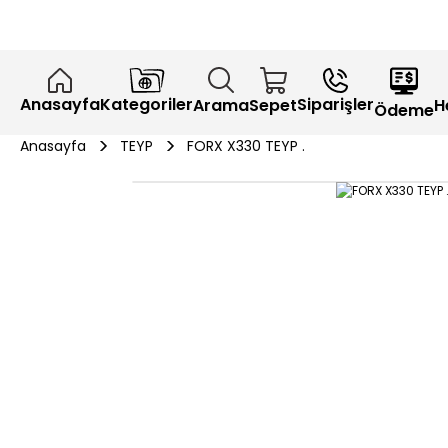
Anasayfa
Kategoriler
Siparişler
H
Arama
Sepet
Ödeme
Anasayfa
TEYP
FORX X330 TEYP .