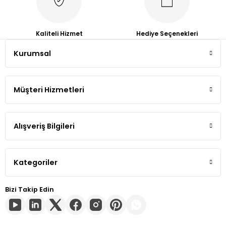
Tiguan
Kaliteli Hizmet
Hediye Seçenekleri
Touareg
Kurumsal
Gönder
Transporter T4
Müşteri Hizmetleri
Transporter T5
Transporter T6
Alışveriş Bilgileri
Transporter T7
Kategoriler
Volt
Bizi Takip Edin