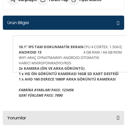
Q3
Fiorino
Fusion
Crv
H100
E Class W211
Corsa D
307
Laguna 2
Golf 6
İX35
Ürün Bilgisi
Q5
Fullback
Kuga
Jazz
İ10
E Class W212
Corsa E
308
Master
Golf 7
Tucson
Q7
Linea
Mondeo
İ20
E Class W213
Corsa F
406
Megane 2 - 2,5
Golf 7,5
10.1" IPS TAM DOKUNMATİK EKRAN
CPU 4 CORTEX, 1.5GHZ,
ANDROID 13
4 GB RAM / 64 GB ROM
WIFI ARAÇ OYNATMA
WIFI ANDROID OTOMATİK
R8
Marea
Transit
İ30
E200
Crossland X
407
Megane 3
Golf 8
HARİCİ MİKROFON
RADYO/RDS
2x KAMERA (ÖN VE ARKA GÖRÜNTÜ)
Palio
İX35
GLA
İnsignia
408
Megane 4
Jetta
1 x HD ÖN GÖRÜNTÜ KAMERASI 16GB SD KART DESTEĞİ
1 x AHD 160 DERECE 1080P ARKA GÖRÜNTÜ KAMERASI
Punto
Kona
GLC
Mokka
5008
Reno 9-11
Magotan
FABRİKA AYARLARI PASS: 123456
GERİ YÜKLEME PASS: 7890
Tempra Tipo
Tucson
Sprinter
Movano
Bipper
Reno12
Passat B5
Yorumlar
Uno
Vito
Vectra A
Boxer
Symbol
Passat B6