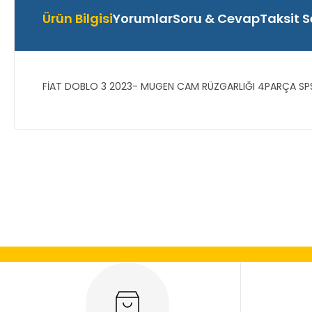
Ürün Bilgisi
Yorumlar
Soru & Cevap
Taksit S
FİAT DOBLO 3 2023- MUGEN CAM RÜZGARLIĞI 4PARÇA SP
Bu ürünün fiyat bilgisi, resim, ürün açıklamalarında ve diğer
Görüş ve önerileriniz için teşekkür ederiz.
Ürün resmi kalitesiz, bozuk veya görüntülenemiyor.
Ürün açıklamasında eksik bilgiler bulunuyor.
Ürün bilgilerinde hatalar bulunuyor.
Ürün fiyatı diğer sitelerden daha pahalı.
Bu ürüne benzer farklı alternatifler olmalı.