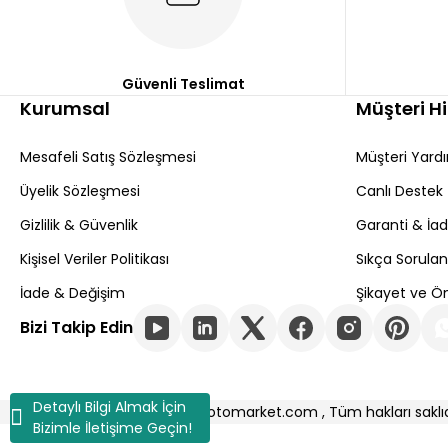
Güvenli Teslimat
Kurumsal
Müşteri H
Mesafeli Satış Sözleşmesi
Müşteri Yard
Üyelik Sözleşmesi
Canlı Destek
Gizlilik & Güvenlik
Garanti & İa
Kişisel Veriler Politikası
Sıkça Sorulan
İade & Değişim
Şikayet ve Ön
Bizi Takip Edin
Detaylı Bilgi Almak İçin
Copyright © 2025 aslanotomarket.com , Tüm hakları saklıd
Bizimle İletişime Geçin!