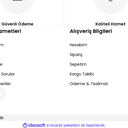
Güvenli Ödeme
Kaliteli Hizmet
izmetleri
Alışveriş Bilgileri
Gönder
ım
Hesabım
Sipariş
de
Sepetim
 Sorular
Kargo Takibi
eriler
Ödeme & Teslimat
ır.
ile
ideasoft
e-