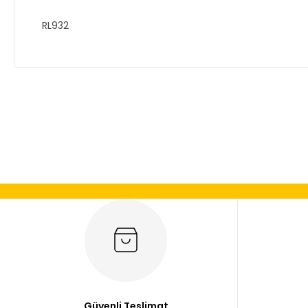
RL932
Bu ürünün fiyat bilgisi, resim, ürün açıklamalarında ve diğer
Görüş ve önerileriniz için teşekkür ederiz.
Ürün resmi kalitesiz, bozuk veya görüntülenemiyor.
Ürün açıklamasında eksik bilgiler bulunuyor.
Ürün bilgilerinde hatalar bulunuyor.
Ürün fiyatı diğer sitelerden daha pahalı.
Bu ürüne benzer farklı alternatifler olmalı.
Güvenli Teslimat