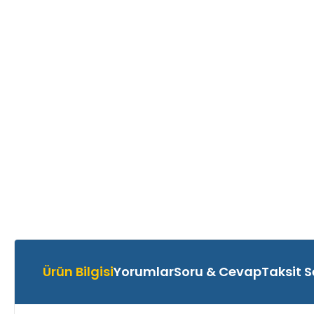
Ürün Bilgisi
Yorumlar
Soru & Cevap
Taksit S