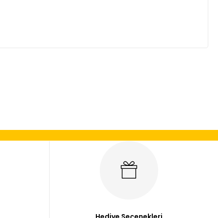
mıza iletebilirsiniz.
Hediye Seçenekleri