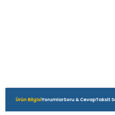
Ürün Bilgisi
Yorumlar
Soru & Cevap
Taksit S