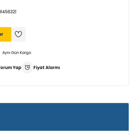
H1456321
er
Aynı Gün Kargo
Yorum Yap
Fiyat Alarmı