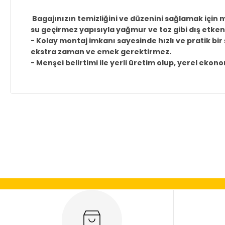
Bagajınızın temizliğini ve düzenini sağlamak içi
su geçirmez yapısıyla yağmur ve toz gibi dış etkenl
- Kolay montaj imkanı sayesinde hızlı ve pratik bir 
ekstra zaman ve emek gerektirmez.
- Menşei belirtimi ile yerli üretim olup, yerel eko
Bu ürünün fiyat bilgisi, resim, ürün açıklamalarında ve diğer
Görüş ve önerileriniz için teşekkür ederiz.
Ürün resmi kalitesiz, bozuk veya görüntülenemiyor.
Ürün açıklamasında eksik bilgiler bulunuyor.
Ürün bilgilerinde hatalar bulunuyor.
Ürün fiyatı diğer sitelerden daha pahalı.
Bu ürüne benzer farklı alternatifler olmalı.