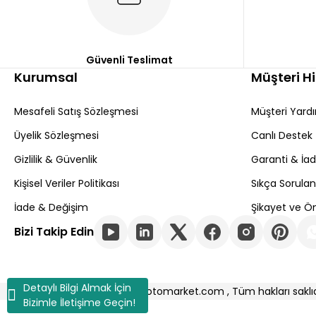
Güvenli Teslimat
Kurumsal
Müşteri H
Mesafeli Satış Sözleşmesi
Müşteri Yard
Üyelik Sözleşmesi
Canlı Destek
Gizlilik & Güvenlik
Garanti & İa
Kişisel Veriler Politikası
Sıkça Sorulan
İade & Değişim
Şikayet ve Ön
Bizi Takip Edin
Detaylı Bilgi Almak İçin
Copyright © 2025 aslanotomarket.com , Tüm hakları saklıd
Bizimle İletişime Geçin!