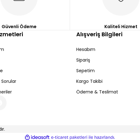
Güvenli Ödeme
Kaliteli Hizmet
izmetleri
Alışveriş Bilgileri
Gönder
ım
Hesabım
Sipariş
de
Sepetim
 Sorular
Kargo Takibi
eriler
Ödeme & Teslimat
ır.
ile
ideasoft
e-