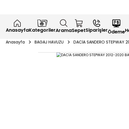
Anasayfa
Kategoriler
Siparişler
H
Arama
Sepet
Ödeme
Anasayfa
BAGAJ HAVUZU
DACİA SANDERO STEPWAY 20