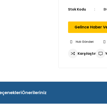
Stok Kodu
B
Gelince Haber V
Hızlı Gönderi
Karşılaştır
eçenekleri
Önerileriniz