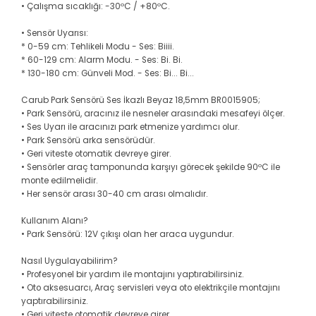
• Çalışma sıcaklığı: -30ºC / +80ºC.
Vectra B
Partner
Trafic
Passat B7
• Sensör Uyarısı:
* 0-59 cm: Tehlikeli Modu - Ses: Biiii.
Vectra C
Partner Tepee
Passat B8
* 60-129 cm: Alarm Modu. - Ses: Bi. Bi.
* 130-180 cm: Günveli Mod. - Ses: Bi... Bi...
Rifter
Passat B8,5
Carub Park Sensörü Ses İkazlı Beyaz 18,5mm BR0015905;
• Park Sensörü, aracınız ile nesneler arasındaki mesafeyi ölçer.
Passat CC
• Ses Uyarı ile aracınızı park etmenize yardımcı olur.
• Park Sensörü arka sensörüdür.
• Geri viteste otomatik devreye girer.
Polo
• Sensörler araç tamponunda karşıyı görecek şekilde 90ºC ile
monte edilmelidir.
• Her sensör arası 30-40 cm arası olmalıdır.
Scirocco
Kullanım Alanı?
T-Cross
• Park Sensörü: 12V çıkışı olan her araca uygundur.
Nasıl Uygulayabilirim?
T-Roc
• Profesyonel bir yardım ile montajını yaptırabilirsiniz.
• Oto aksesuarcı, Araç servisleri veya oto elektrikçile montajını
yaptırabilirsiniz.
Taigo
• Geri viteste otomatik devreye girer.