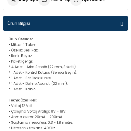
Q3
Fiorino
Fusion
Crv
H100
E Class W211
Corsa D
307
Laguna 2
Golf 6
İX35
Ürün Bilgisi
Q5
Fullback
Kuga
Jazz
İ10
E Class W212
Corsa E
308
Master
Golf 7
Tucson
Ürün Özellikleri:
• Miktar: 1 Takım.
Q7
Linea
Mondeo
İ20
E Class W213
Corsa F
406
Megane 2 - 2,5
Golf 7,5
• Özellik: Ses İkazlı.
• Renk: Beyaz.
R8
Marea
Transit
İ30
E200
Crossland X
407
Megane 3
Golf 8
• Paket İçeriği:
* 4 Adet - Arka Sensör (22 mm, Soketli).
* 1 Adet - Kontrol Kutusu (Sensör Beyin).
Palio
İX35
GLA
İnsignia
408
Megane 4
Jetta
* 1 Adet - Ses İkaz Kutusu.
* 1 Adet - Delme Aparatı (22 mm).
* 1 Adet - Kablo.
Punto
Kona
GLC
Mokka
5008
Reno 9-11
Magotan
Teknik Özellikleri:
Tempra Tipo
Tucson
Sprinter
Movano
Bipper
Reno12
Passat B5
• Voltaj:12 Volt.
• Çalışma Voltaj Aralığı: 9V – 18V.
• Anma akımı: 20mA – 200mA.
Uno
Vito
Vectra A
Boxer
Symbol
Passat B6
• Saptama mesafesi: 0.3 - 1.8 metre.
• Ultrasonik frekans: 40KHz.