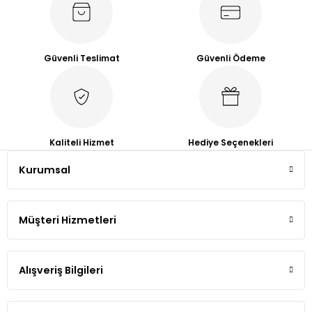
Ürün resmi kalitesiz, bozuk veya görüntülenemiyor.
Ürün açıklamasında eksik bilgiler bulunuyor.
Ürün bilgilerinde hatalar bulunuyor.
Güvenli Teslimat
Güvenli Ödeme
Ürün fiyatı diğer sitelerden daha pahalı.
Bu ürüne benzer farklı alternatifler olmalı.
Kaliteli Hizmet
Hediye Seçenekleri
Kurumsal
Gönder
Müşteri Hizmetleri
Alışveriş Bilgileri