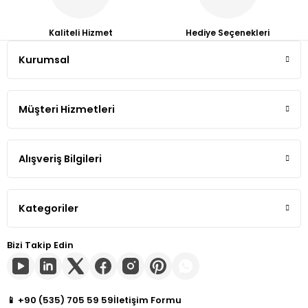
Tiguan
Kaliteli Hizmet
Hediye Seçenekleri
Kurumsal
Touareg
Gönder
Transporter T4
Müşteri Hizmetleri
Transporter T5
Alışveriş Bilgileri
Transporter T6
Transporter T7
Kategoriler
Volt
Bizi Takip Edin
📱 +90 (535) 705 59 59
İletişim Formu